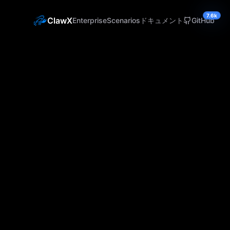
7.6k
ClawX
Enterprise
Scenarios
ドキュメント
GitHub